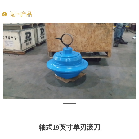
返回产品
뀸
轴式19英寸单刃滚刀